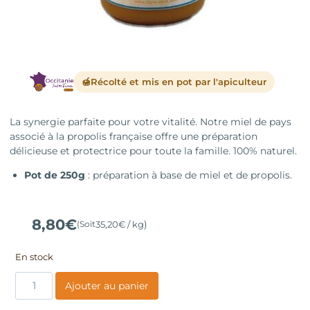
🍯
Récolté et mis en pot par l'apiculteur
La synergie parfaite pour votre vitalité. Notre miel de pays
associé à la propolis française offre une préparation
délicieuse et protectrice pour toute la famille. 100% naturel.
Pot de 250g
: préparation à base de miel et de propolis.
8,80
€
)
(Soit
35,20
€
/ kg
En stock
quantité
Ajouter au panier
de
Miel