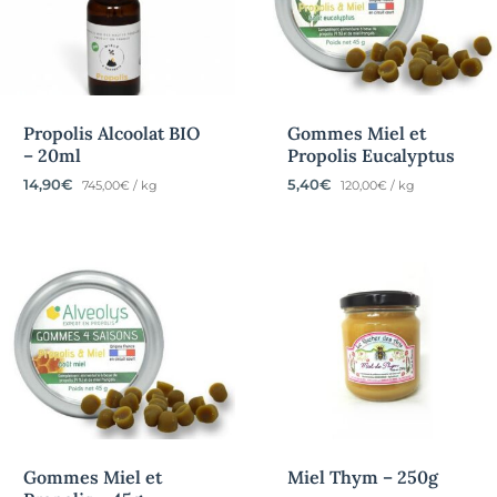
Propolis Alcoolat BIO
Gommes Miel et
– 20ml
Propolis Eucalyptus
14,90
€
5,40
€
745,00€ / kg
120,00€ / kg
Gommes Miel et
Miel Thym – 250g