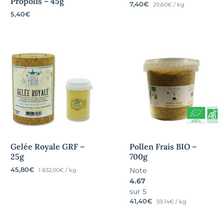
Propolis – 45g
7,40
€
29,60€ / kg
5,40
€
Gelée Royale GRF –
Pollen Frais BIO –
25g
700g
45,80
€
Note
1 832,00€ / kg
4.67
sur 5
41,40
€
59,14€ / kg