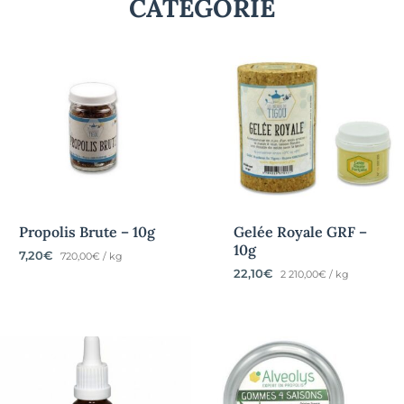
CATÉGORIE
Propolis Brute – 10g
Gelée Royale GRF –
10g
7,20
€
720,00€ / kg
22,10
€
2 210,00€ / kg