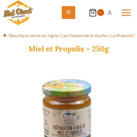
Aller
au
0
contenu
/
Boutique vente en ligne
/
Les Trésors de la Ruche
/
La Propolis
/
Miel et Propolis – 250g