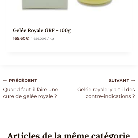
Gelée Royale GRF – 100g
165,60
€
1 656,00
€
/ kg
Navigation
PRÉCÉDENT
SUIVANT
Quand faut-il faire une
Gelée royale: y a-t-il des
de
cure de gelée royale ?
contre-indications ?
l’article
Articles de la même catégorie